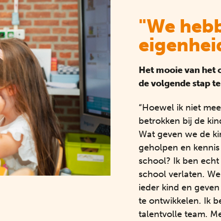
"We hebb
eigenhei
Het mooie van het o
de volgende stap te
“Hoewel ik niet meer
betrokken bij de ki
Wat geven we de k
geholpen en kenni
school? Ik ben echt 
school verlaten. W
ieder kind en geven
te ontwikkelen. Ik 
talentvolle team. M