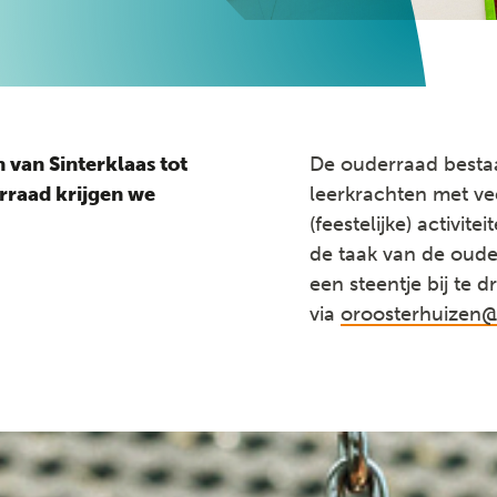
 van Sinterklaas tot
De ouderraad bestaa
erraad krijgen we
leerkrachten met vee
(feestelijke) activit
de taak van de oude
een steentje bij te
via
oroosterhuizen