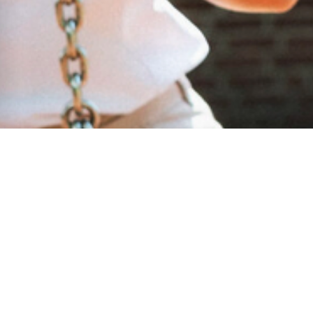
Ook interessant
Talentgericht onderwijs
Met ons talentgerichte onderwijs geven we
alle kinderen de kans om uit te blinken.
Meer over ons onderwijs