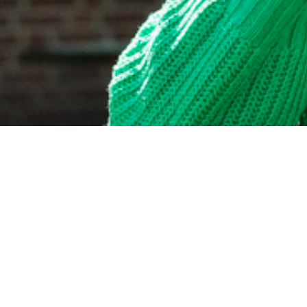
Ons team
Met elkaar gaan onze leerkrachten voor
goed onderwijs op een fijne school waar
alle kinderen zich op hun gemak voelen.
Ontmoet het team