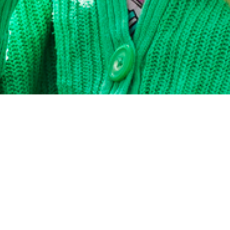
Rondleiding
Nieuwsgierig naar ons onderwijs en de fijne
sfeer in ons gebouw?
Kom kennismaken!